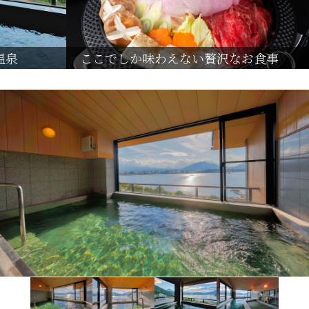
ここでしか味わえない贅沢なお食事
快適な